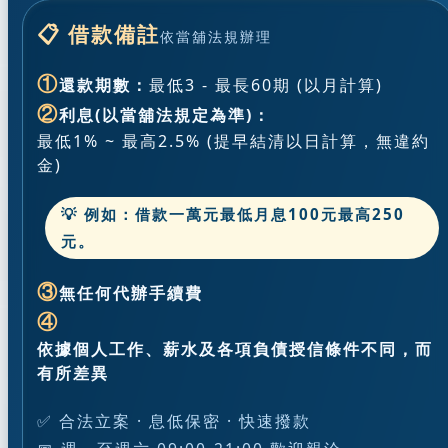
📋 借款備註
依當舖法規辦理
①
還款期數：
最低3 - 最長60期 (以月計算)
②
利息(以當舖法規定為準)：
最低1% ~ 最高2.5% (提早結清以日計算，無違約
金)
💡 例如：借款一萬元最低月息100元最高250
元。
③
無任何代辦手續費
④
依據個人工作、薪水及各項負債授信條件不同，而
有所差異
✅ 合法立案 · 息低保密 · 快速撥款