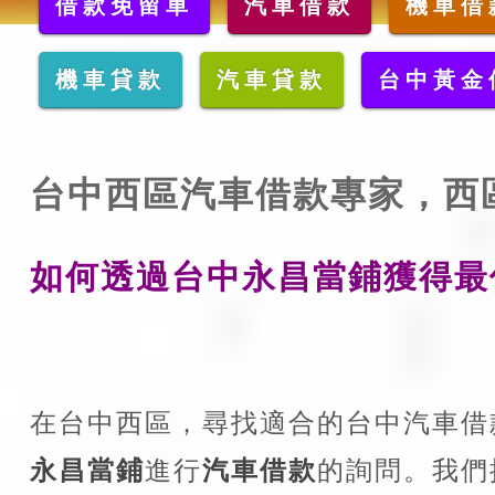
借款免留車
汽車借款
機車借
機車貸款
汽車貸款
台中黃金
台中西區汽車借款專家，西
如何透過台中永昌當鋪獲得最
在台中西區，尋找適合的台中汽車借
永昌當鋪
進行
汽車借款
的詢問。我們