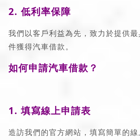
2. 低利率保障
我們以客戶利益為先，致力於提供最
件獲得汽車借款。
如何申請汽車借款？
1. 填寫線上申請表
造訪我們的官方網站，填寫簡單的線