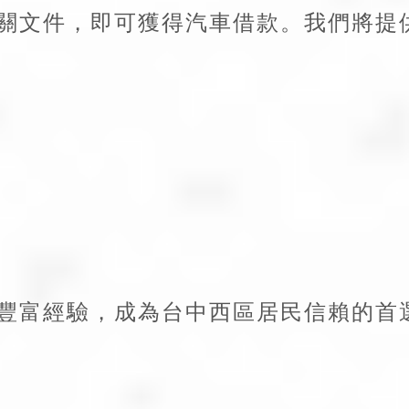
關文件，即可獲得汽車借款。我們將提
豐富經驗，成為台中西區居民信賴的首