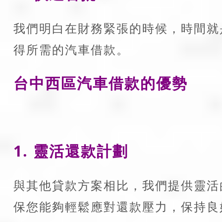
我們明白在財務緊張的時候，時間就
得所需的汽車借款。
台中西區汽車借款的優勢
1. 靈活還款計劃
與其他貸款方案相比，我們提供靈活
保您能夠輕鬆應對還款壓力，保持良