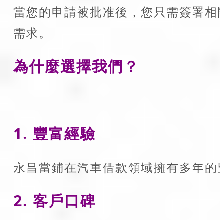
當您的申請被批准後，您只需簽署相
需求。
為什麼選擇我們？
1. 豐富經驗
永昌當鋪在汽車借款領域擁有多年的
2. 客戶口碑