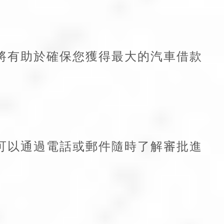
將有助於確保您獲得最大的汽車借款
可以通過電話或郵件隨時了解審批進