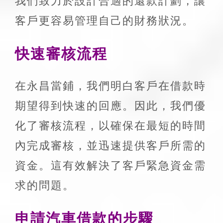
我們致力於設計合適的還款計劃，讓
客戶更容易管理自己的財務狀況。
快速審核流程
在永昌當鋪，我們明白客戶在借款時
期望得到快速的回應。因此，我們優
化了審核流程，以確保在最短的時間
內完成審核，並迅速提供客戶所需的
資金。這有效解決了客戶緊急資金需
求的問題。
申請汽車借款的步驟