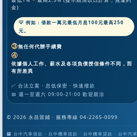
最低1% ~ 最高2.5% (提早結清以日計算，無違約
金)
💡 例如：借款一萬元最低月息100元最高250
元。
③
無任何代辦手續費
④
依據個人工作、薪水及各項負債授信條件不同，而
有所差異
✅ 合法立案 · 息低保密 · 快速撥款
📅 週一至週六 09:00-21:00 歡迎親洽
© 2026 永昌當鋪 · 服務專線 04-2265-0099
🏧 台中汽車借款 · 台中機車借款 · 台中機車貸款 · 台中汽