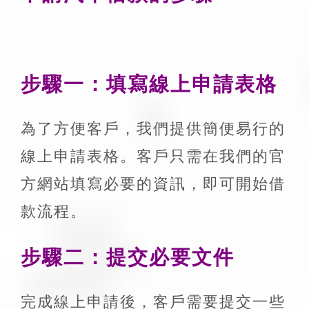
步驟一：填寫線上申請表格
為了方便客戶，我們提供簡便易行的
線上申請表格。客戶只需在我們的官
方網站填寫必要的資訊，即可開始借
款流程。
步驟二：提交必要文件
完成線上申請後，客戶需要提交一些