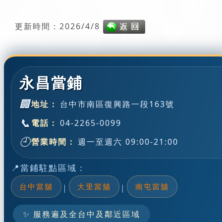
更新時間：2026/4/8
永昌當鋪
🏢
地址：
台中市南區復興路一段163號
📞
電話：
04-2265-0099
🕘
營業時間：
週一至週六 09:00-21:00
📍當鋪駐點區域：
台中當舖
大里當舖
南屯當舖
|
|
✨ 服務遍及全台中及鄰近區域