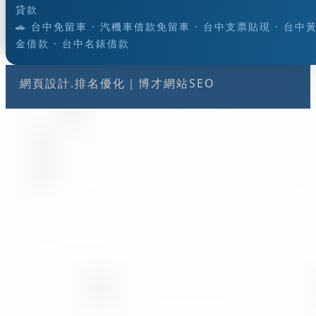
貸款
🚗 台中免留車 · 汽機車借款免留車 · 台中支票貼現 · 台中
金借款 · 台中名錶借款
網頁設計.排名優化
｜
博才網站SEO